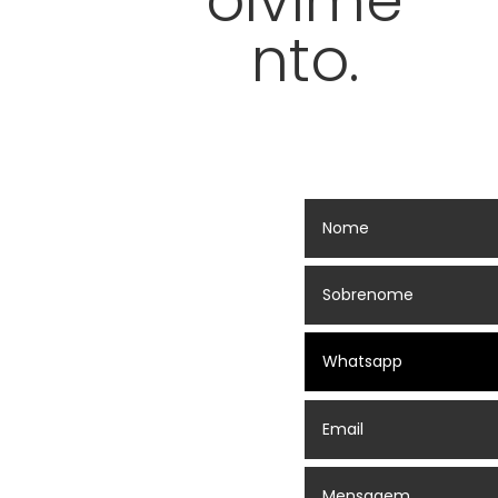
olvime
nto.