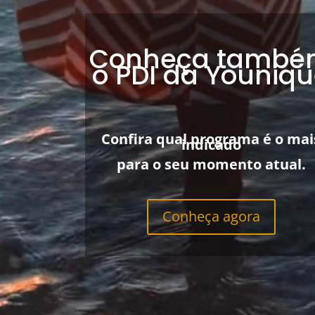
Conheça també
o PDI da Youniq
Confira qual programa é o mai
indicado
para o seu momento atual.
Conheça agora